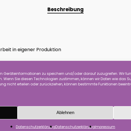
Beschreibung
rbeit in eigener Produktion
nd Draht
 Geräteinformationen zu speichern und/oder darauf zuzugreifen. Wir tun 
-Silber, Steifgirlande Silber
 Wenn Sie diesen Technologien zustimmen, können wir Daten wie das Surf
ng nicht erteilen oder zurückziehen, können bestimmte Funktionen beeint
ion und kein Spielzeug für Kinder.
Ablehnen
itte stellen Sie sicher, dass kein Kontakt zu elektrischen 
h um Handarbeit. Sie können sich im Aussehen und der G
Datenschutzerklärung
Datenschutzerklärung
Impressum