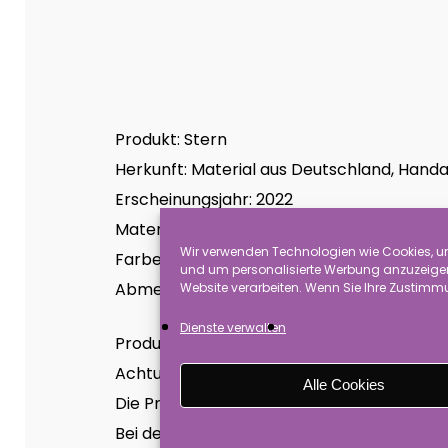
Produkt: Stern
Herkunft: Material aus Deutschland, Handa
Erscheinungsjahr: 2022
Material: Lamettagirlande, Steifgirlande u
Wir verwenden Technologien wie Cookies, um
Farbe und Gestaltung: Lamettagirlande Blau
und um personalisierte Werbung anzuzeigen.
Abmessung: ca. 10 cm
Website verarbeiten. Wenn Sie Ihre Zustimmu
Dienste verwalten
Produkthinweise:
Achtung es handelt sich hierbei um Dekorat
Alle Cookies
Die Produkte enthalten leitfähigen Draht. B
Bei den angebotenen Waren handelt es sic