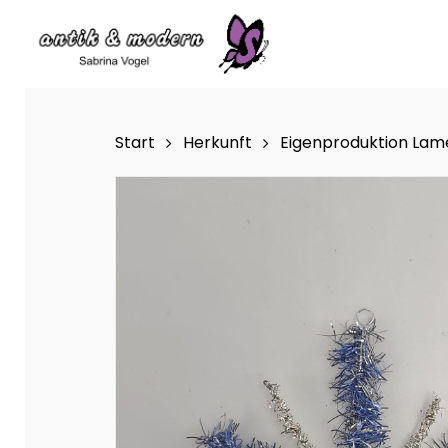
Skip
to
main
content
Start
Herkunft
Eigenproduktion La