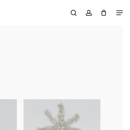
search
account
Menu