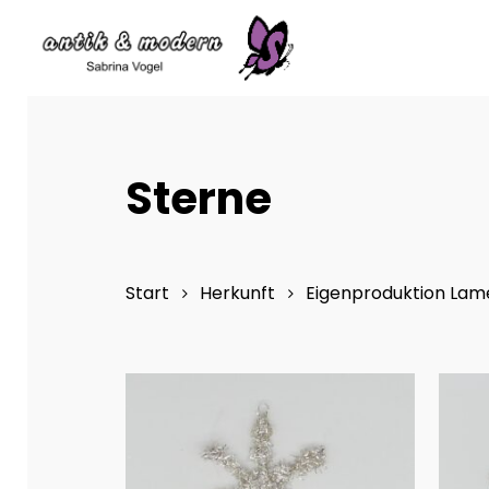
Skip
to
main
content
Sterne
Start
Herkunft
Eigenproduktion La