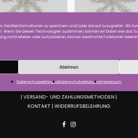
 Geräteinformationen zu speichern und/oder darauf zuzugreifen. Wir tun 
 Wenn Sie diesen Technologien zustimmen, können wir Daten wie das Surf
ng nicht erteilen oder zurückziehen, können bestimmte Funktionen beeint
n Durchmesser 8 cm
(10)
Stern Durchmesser 10 c
Ablehnen
Datenschutzerklärung
Datenschutzerklärung
Impressum
IMPRESSUM
|
AGBS
|
DATENSCHUTZERKLÄRUNG
|
VERSAND- UND ZAHLUNGSMETHODEN
|
KONTAKT
|
WIDERRUFSBELEHRUNG
facebook
instagram