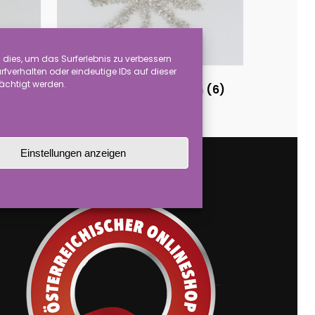
dies, um das Surferlebnis zu verbessern
verhalten oder eindeutige IDs auf dieser
rächtigt werden.
m
(10)
Stern Durchmesser 12 cm
(6)
Einstellungen anzeigen