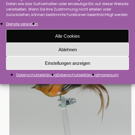
Daten wie das Surfverhalten oder eindeutige IDs auf dieser Website
verarbeiten. Wenn Sie Ihre Zustimmung nicht erteilen oder
zurückziehen, können bestimmte Funktionen beeinträchtigt werden.
Dienste verwalten
Erlenzeisig, Naturfedern
17,00
€
inkl. MwSt.
Alle Cookies
Ablehnen
Einstellungen anzeigen
Datenschutzerklärung
Datenschutzerklärung
Impressum