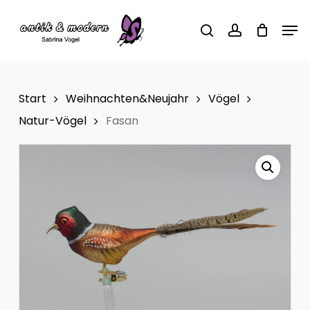
Skip
Men
to
search
account
main
content
Start
Weihnachten&Neujahr
Vögel
Natur-Vögel
Fasan