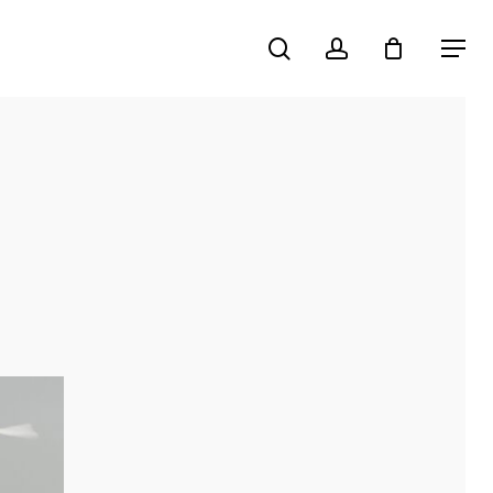
search
account
Menu