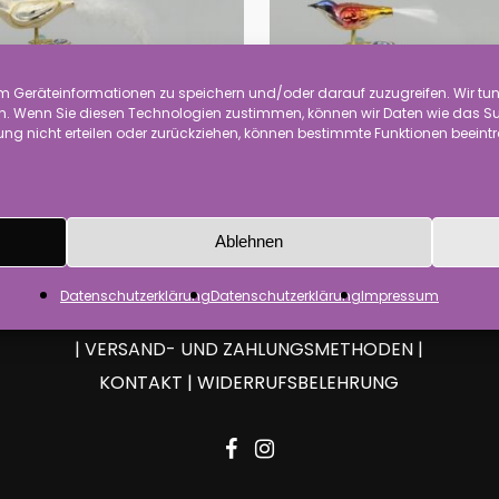
 Geräteinformationen zu speichern und/oder darauf zuzugreifen. Wir tun 
 Wenn Sie diesen Technologien zustimmen, können wir Daten wie das Surf
ng nicht erteilen oder zurückziehen, können bestimmte Funktionen beeint
algie-Vogel
(21)
Nostalgie-Vögel Mini
(21
Ablehnen
Datenschutzerklärung
Datenschutzerklärung
Impressum
IMPRESSUM
|
AGBS
|
DATENSCHUTZERKLÄRUNG
|
VERSAND- UND ZAHLUNGSMETHODEN
|
KONTAKT
|
WIDERRUFSBELEHRUNG
facebook
instagram