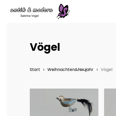
Skip
to
main
content
Vögel
Start
Weihnachten&Neujahr
Vögel