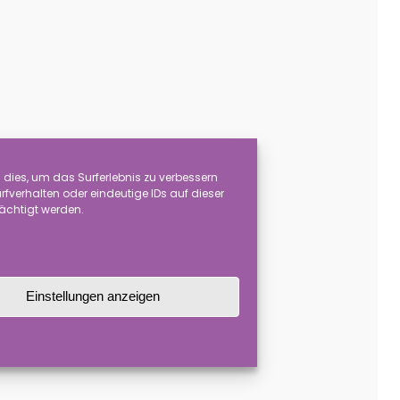
dies, um das Surferlebnis zu verbessern
verhalten oder eindeutige IDs auf dieser
rächtigt werden.
are ist zerbrechlich!
können sich in der Farbgebung und
ge oder Farbgebung unterscheiden.
Einstellungen anzeigen