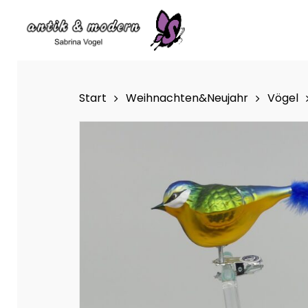
Skip
to
main
content
Start
Weihnachten&Neujahr
Vögel