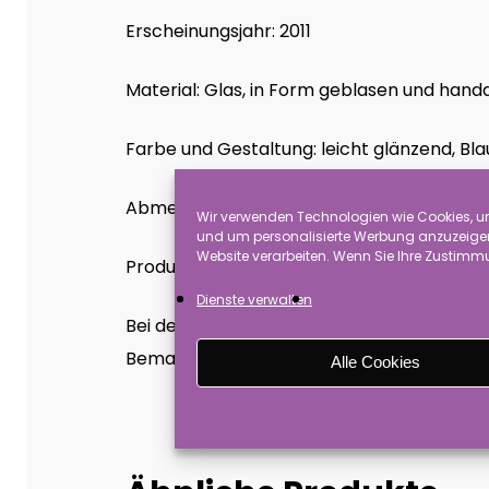
Erscheinungsjahr: 2011
Material: Glas, in Form geblasen und hand
Farbe und Gestaltung: leicht glänzend, Bl
Abmessung: ca. 15 cm
Wir verwenden Technologien wie Cookies, um
und um personalisierte Werbung anzuzeigen.
Website verarbeiten. Wenn Sie Ihre Zustimmu
Produkthinweise: Achtung es handelt sich h
Dienste verwalten
Bei den angebotenen Waren handelt es si
Bemalung leicht unterscheiden. Die verwe
Alle Cookies