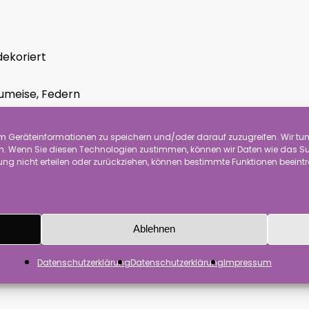
dekoriert
aumeise, Federn
 Geräteinformationen zu speichern und/oder darauf zuzugreifen. Wir tun 
 Wenn Sie diesen Technologien zustimmen, können wir Daten wie das Surf
ng nicht erteilen oder zurückziehen, können bestimmte Funktionen beeint
ierbei um Dekoration und kein Spielzeug für Kinder. Die W
ch um Handarbeit. Die Waren werden handdekoriert und 
ndeten Federn sind ein Naturprodukt die sich in der Län
Ablehnen
Datenschutzerklärung
Datenschutzerklärung
Impressum