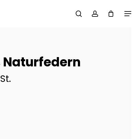
search
account
Menu
 Naturfedern
St.