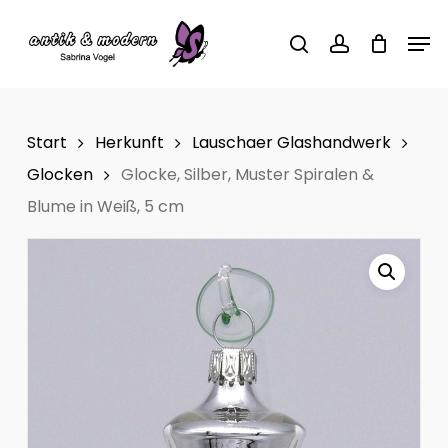
Skip
Men
to
search
account
main
content
Start
Herkunft
Lauschaer Glashandwerk
Glocken
Glocke, Silber, Muster Spiralen &
Blume in Weiß, 5 cm