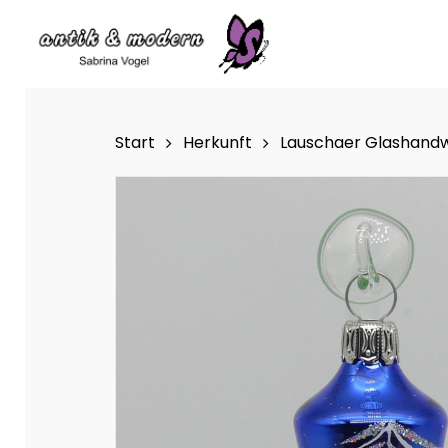
Skip
to
main
content
Start
Herkunft
Lauschaer Glashand