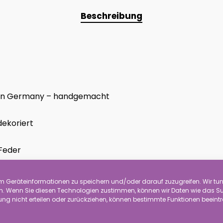
Beschreibung
e in Germany – handgemacht
dekoriert
 Feder
 Geräteinformationen zu speichern und/oder darauf zuzugreifen. Wir tun 
 Wenn Sie diesen Technologien zustimmen, können wir Daten wie das Surf
ng nicht erteilen oder zurückziehen, können bestimmte Funktionen beeint
ierbei um Dekoration und kein Spielzeug für Kinder. Die W