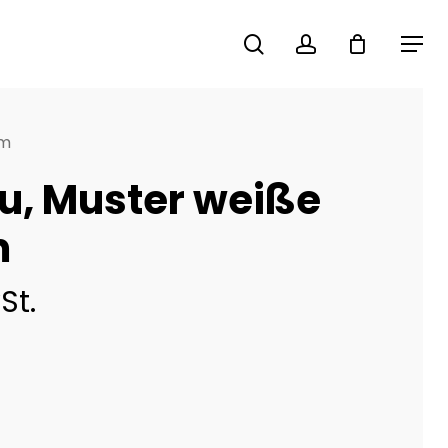
search
account
Menu
cm
au, Muster weiße
m
St.