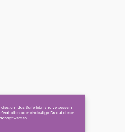
dies, um das Surferlebnis zu verbessern
verhalten oder eindeutige IDs auf dieser
rächtigt werden.
are ist zerbrechlich!