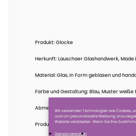
Produkt: Glocke
Herkunft: Lauschaer Glashandwerk, Mad
Material: Glas, in Form geblasen und hand
Farbe und Gestaltung: Blau, Muster weiße
Abmessung: 5 cm
Wir verwenden Technologien wie Cookies, um
und um personalisierte Werbung anzuzeigen.
Website verarbeiten. Wenn Sie Ihre Zustimmu
Produkthinweise: Achtung es handelt sich h
Dienste verwalten