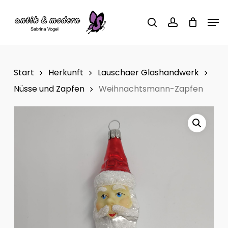
Skip
Men
to
search
account
main
content
Start
Herkunft
Lauschaer Glashandwerk
Nüsse und Zapfen
Weihnachtsmann-Zapfen