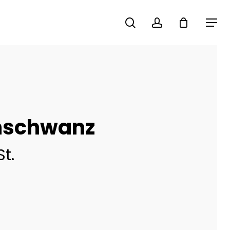
search
account
Menu
nschwanz
St.