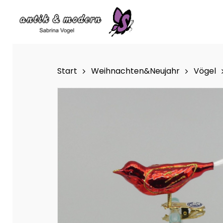
Skip
to
main
content
Start
Weihnachten&Neujahr
Vögel