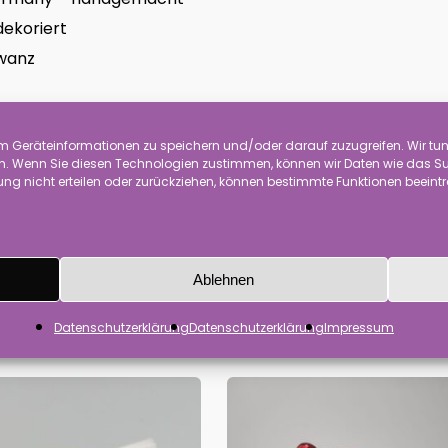
dekoriert
hwanz
ierbei um Dekoration und kein Spielzeug für Kinder. Die W
 Geräteinformationen zu speichern und/oder darauf zuzugreifen. Wir tun 
 Wenn Sie diesen Technologien zustimmen, können wir Daten wie das Surf
ch um Handarbeit. Die Waren werden handdekoriert und 
ng nicht erteilen oder zurückziehen, können bestimmte Funktionen beeint
Ablehnen
Datenschutzerklärung
Datenschutzerklärung
Impressum