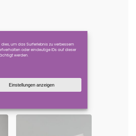
are ist zerbrechlich!
dies, um das Surferlebnis zu verbessern
verhalten oder eindeutige IDs auf dieser
können sich in der Farbgebung und
rächtigt werden.
Einstellungen anzeigen