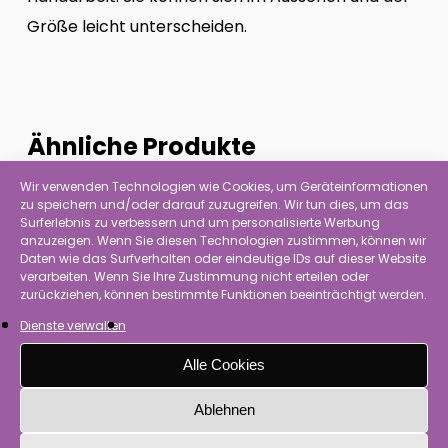
Größe leicht unterscheiden.
Ähnliche Produkte
Wir verwenden Technologien wie Cookies, um Geräteinformationen
zu speichern und/oder darauf zuzugreifen. Wir tun dies, um das
Surferlebnis zu verbessern und um personalisierte Werbung
anzuzeigen. Wenn Sie diesen Technologien zustimmen, können wir
Daten wie das Surfverhalten oder eindeutige IDs auf dieser Website
verarbeiten. Wenn Sie Ihre Zustimmung nicht erteilen oder
zurückziehen, können bestimmte Funktionen beeinträchtigt werden.
Dienste verwalten
Alle Cookies
Ablehnen