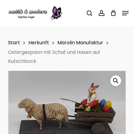
Skip
Men
to
search
account
main
content
Start
Herkunft
Marolin Manufaktur
Ostergespann mit Schaf und Hasen auf
Kutschbock