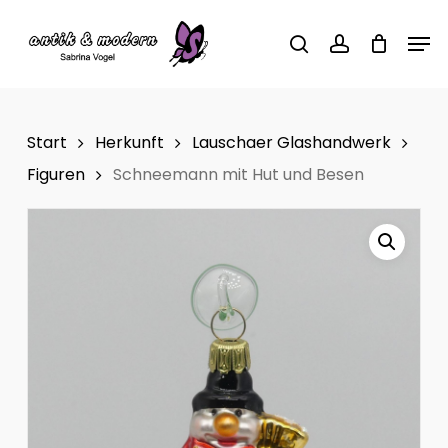
Skip
Men
to
search
account
main
content
Start
Herkunft
Lauschaer Glashandwerk
Figuren
Schneemann mit Hut und Besen