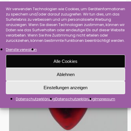
2,50
€
inkl. MwSt.
Wir verwenden Technologien wie Cookies, um Geräteinformationen
zu speichern und/oder darauf zuzugreifen. Wir tun dies, um das
Surferlebnis zu verbessern und um personalisierte Werbung
anzuzeigen. Wenn Sie diesen Technologien zustimmen, können wir
Daten wie das Surfverhalten oder eindeutige IDs auf dieser Website
verarbeiten. Wenn Sie Ihre Zustimmung nicht erteilen oder
zurückziehen, können bestimmte Funktionen beeinträchtigt werden.
Dienste verwalten
Alle Cookies
Ablehnen
Einstellungen anzeigen
Datenschutzerklärung
Datenschutzerklärung
Impressum