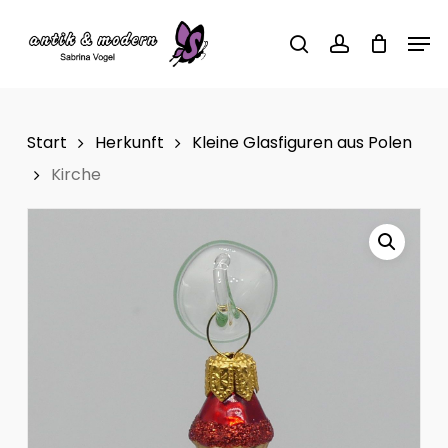
Skip
Men
to
search
account
main
content
Start
Herkunft
Kleine Glasfiguren aus Polen
Kirche