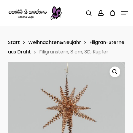
Skip
Men
to
search
account
main
content
Start
Weihnachten&Neujahr
Filigran-Sterne
aus Draht
Filigranstern, 8 cm, 3D, Kupfer