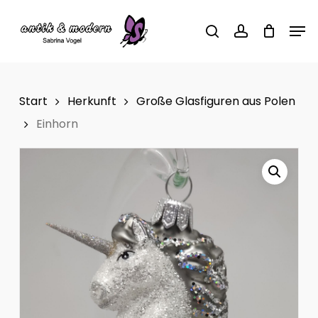
Skip
Men
to
search
account
main
content
Start
Herkunft
Große Glasfiguren aus Polen
Einhorn