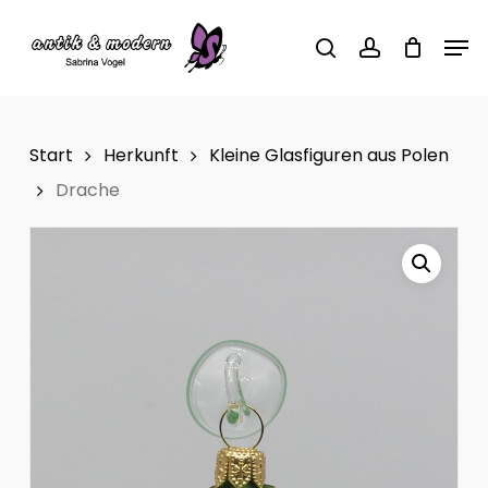
Skip
Men
to
search
account
main
content
Start
Herkunft
Kleine Glasfiguren aus Polen
Drache