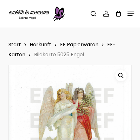
Skip
Men
to
search
account
main
content
Start
Herkunft
EF Papierwaren
EF-
Karten
Bildkarte 5025 Engel