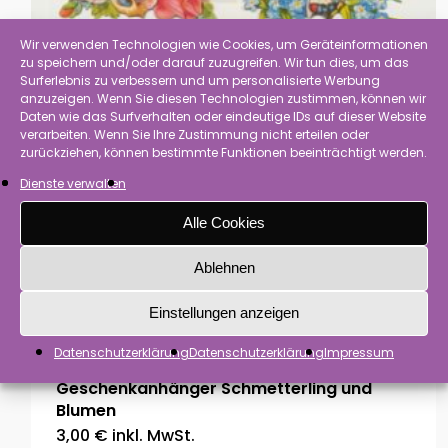
Wir verwenden Technologien wie Cookies, um Geräteinformationen
zu speichern und/oder darauf zuzugreifen. Wir tun dies, um das
Surferlebnis zu verbessern und um personalisierte Werbung
anzuzeigen. Wenn Sie diesen Technologien zustimmen, können wir
Daten wie das Surfverhalten oder eindeutige IDs auf dieser Website
verarbeiten. Wenn Sie Ihre Zustimmung nicht erteilen oder
zurückziehen, können bestimmte Funktionen beeinträchtigt werden.
Dienste verwalten
Alle Cookies
Ablehnen
Einstellungen anzeigen
Datenschutzerklärung
Datenschutzerklärung
Impressum
Geschenkanhänger Schmetterling und
Blumen
3,00
€
inkl. MwSt.