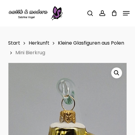
Skip
Men
to
search
account
main
content
Start
Herkunft
Kleine Glasfiguren aus Polen
Mini Bierkrug