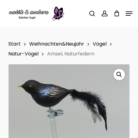
Skip
Men
to
search
account
main
content
Start
Weihnachten&Neujahr
Vögel
Natur-Vögel
Amsel, Naturfedern