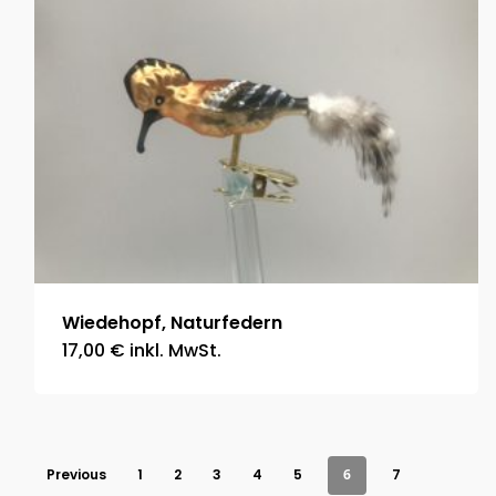
Wiedehopf, Naturfedern
17,00
€
inkl. MwSt.
Previous
1
2
3
4
5
6
7