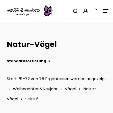
Skip
Men
to
search
account
main
content
Natur-Vögel
Standardsortierung
Start
61–72 von 75 Ergebnissen werden angezeigt
Weihnachten&Neujahr
Vögel
Natur-
Vögel
Seite 6