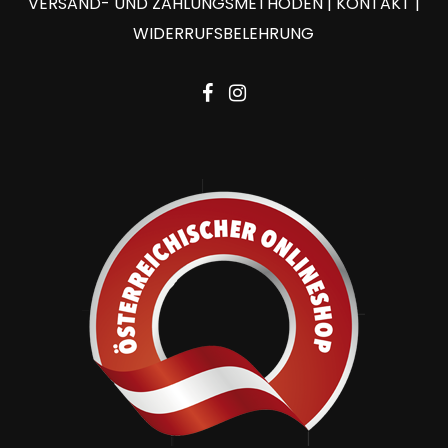
VERSAND- UND ZAHLUNGSMETHODEN
|
KONTAKT
|
WIDERRUFSBELEHRUNG
facebook
instagram