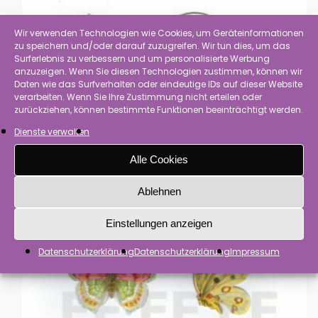
Wir verwenden Technologien wie Cookies, um Geräteinformationen
zu speichern und/oder darauf zuzugreifen. Wir tun dies, um das
Surferlebnis zu verbessern und um personalisierte Werbung
anzuzeigen. Wenn Sie diesen Technologien zustimmen, können wir
Daten wie das Surfverhalten oder eindeutige IDs auf dieser Website
verarbeiten. Wenn Sie Ihre Zustimmung nicht erteilen oder
zurückziehen, können bestimmte Funktionen beeinträchtigt werden.
Dienste verwalten
Alle Cookies
Ablehnen
Einstellungen anzeigen
Datenschutzerklärung
Datenschutzerklärung
Impressum