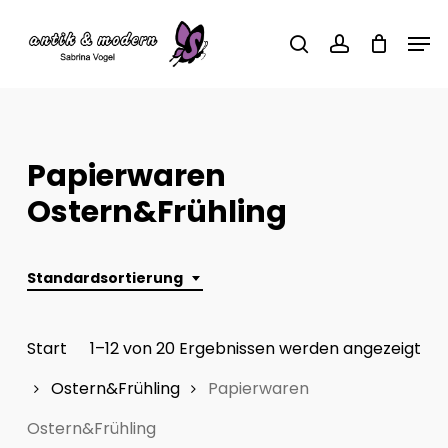
Skip
Men
to
search
account
main
content
Papierwaren
Ostern&Frühling
Standardsortierung
Start
1–12 von 20 Ergebnissen werden angezeigt
Ostern&Frühling
Papierwaren
Ostern&Frühling