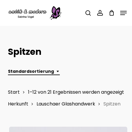
Skip
Men
to
search
account
main
content
Spitzen
Standardsortierung
Start
1–12 von 21 Ergebnissen werden angezeigt
Herkunft
Lauschaer Glashandwerk
Spitzen