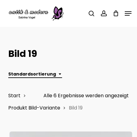
Skip
Men
to
search
account
main
content
Bild 19
Standardsortierung
Start
Alle 6 Ergebnisse werden angezeigt
Produkt Bild-Variante
Bild 19