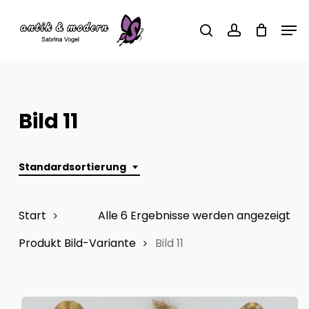
Skip
Men
to
search
account
main
content
Bild 11
Standardsortierung
Start
Alle 6 Ergebnisse werden angezeigt
Produkt Bild-Variante
Bild 11