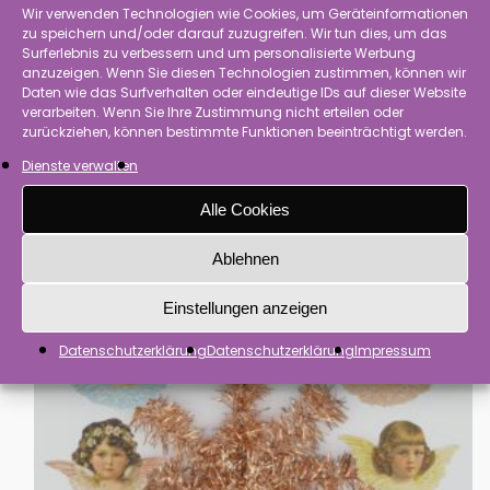
Wir verwenden Technologien wie Cookies, um Geräteinformationen
zu speichern und/oder darauf zuzugreifen. Wir tun dies, um das
Surferlebnis zu verbessern und um personalisierte Werbung
anzuzeigen. Wenn Sie diesen Technologien zustimmen, können wir
Daten wie das Surfverhalten oder eindeutige IDs auf dieser Website
verarbeiten. Wenn Sie Ihre Zustimmung nicht erteilen oder
zurückziehen, können bestimmte Funktionen beeinträchtigt werden.
Dienste verwalten
Alle Cookies
Stern, 8 cm, Gold, mit Glanzbild
5,50
€
inkl. MwSt.
Ablehnen
Einstellungen anzeigen
Datenschutzerklärung
Datenschutzerklärung
Impressum