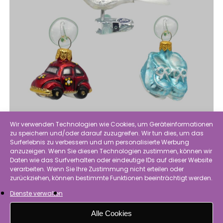
Wir verwenden Technologien wie Cookies, um Geräteinformationen
zu speichern und/oder darauf zuzugreifen. Wir tun dies, um das
Surferlebnis zu verbessern und um personalisierte Werbung
Herkunft
anzuzeigen. Wenn Sie diesen Technologien zustimmen, können wir
Daten wie das Surfverhalten oder eindeutige IDs auf dieser Website
verarbeiten. Wenn Sie Ihre Zustimmung nicht erteilen oder
zurückziehen, können bestimmte Funktionen beeinträchtigt werden.
Dienste verwalten
Alle Cookies